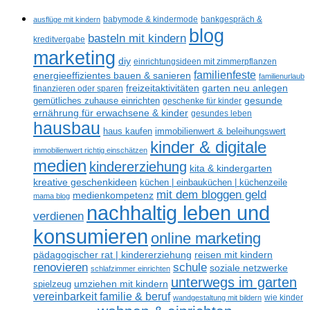
ausflüge mit kindern
babymode & kindermode
bankgespräch &
blog
basteln mit kindern
kreditvergabe
marketing
diy
einrichtungsideen mit zimmerpflanzen
familienfeste
energieeffizientes bauen & sanieren
familienurlaub
freizeitaktivitäten
garten neu anlegen
finanzieren oder sparen
gesunde
gemütliches zuhause einrichten
geschenke für kinder
ernährung für erwachsene & kinder
gesundes leben
hausbau
haus kaufen
immobilienwert & beleihungswert
kinder & digitale
immobilienwert richtig einschätzen
medien
kindererziehung
kita & kindergarten
kreative geschenkideen
küchen | einbauküchen | küchenzeile
mit dem bloggen geld
medienkompetenz
mama blog
nachhaltig leben und
verdienen
konsumieren
online marketing
reisen mit kindern
pädagogischer rat | kindererziehung
renovieren
schule
soziale netzwerke
schlafzimmer einrichten
unterwegs im garten
umziehen mit kindern
spielzeug
vereinbarkeit familie & beruf
wandgestaltung mit bildern
wie kinder