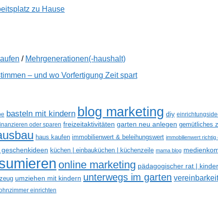
beitsplatz zu Hause
kaufen
/
Mehrgenerationen(-haushalt)
immen – und wo Vorfertigung Zeit spart
blog marketing
basteln mit kindern
diy
be
einrichtungsid
freizeitaktivitäten
garten neu anlegen
gemütliches z
finanzieren oder sparen
ausbau
haus kaufen
immobilienwert & beleihungswert
immobilienwert richtig
e geschenkideen
medienkom
küchen | einbauküchen | küchenzeile
mama blog
nsumieren
online marketing
pädagogischer rat | kinde
unterwegs im garten
vereinbarkeit
umziehen mit kindern
lzeug
hnzimmer einrichten