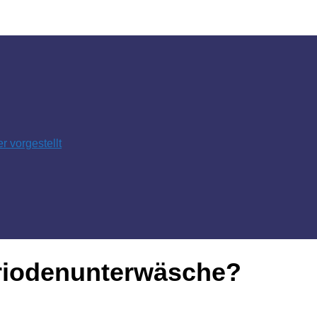
 vorgestellt
riodenunterwäsche?