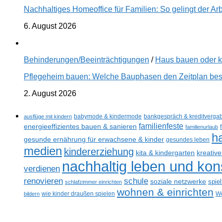
Nachhaltiges Homeoffice für Familien: So gelingt der Ar
6. August 2026
Behinderungen/Beeinträchtigungen
/
Haus bauen oder 
Pflegeheim bauen: Welche Bauphasen den Zeitplan best
2. August 2026
ausflüge mit kindern
babymode & kindermode
bankgespräch & kreditverga
familienfeste
energieeffizientes bauen & sanieren
familienurlaub
h
gesunde ernährung für erwachsene & kinder
gesundes leben
medien
kindererziehung
kreativ
kita & kindergarten
nachhaltig leben und ko
verdienen
renovieren
schule
soziale netzwerke
spie
schlafzimmer einrichten
wohnen & einrichten
bildern
wie kinder draußen spielen
Wo