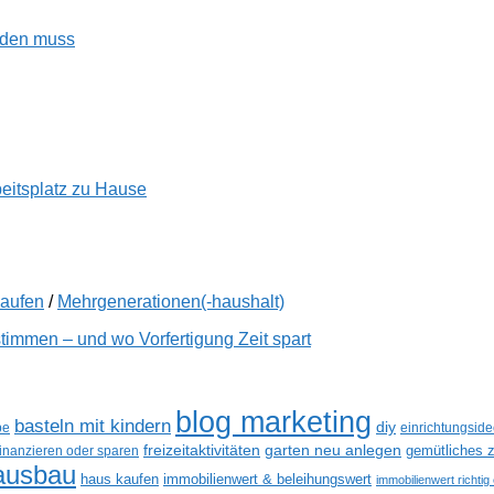
enden muss
beitsplatz zu Hause
kaufen
/
Mehrgenerationen(-haushalt)
immen – und wo Vorfertigung Zeit spart
blog marketing
basteln mit kindern
diy
be
einrichtungsid
freizeitaktivitäten
garten neu anlegen
gemütliches z
finanzieren oder sparen
ausbau
haus kaufen
immobilienwert & beleihungswert
immobilienwert richtig