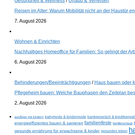
Gesundheit & Wellness
/
Urlaub & Verreisen
Reisen im Alter: Warum Mobilität nicht an der Haustür 
7. August 2026
Wohnen & Einrichten
Nachhaltiges Homeoffice für Familien: So gelingt der Ar
6. August 2026
Behinderungen/Beeinträchtigungen
/
Haus bauen oder 
Pflegeheim bauen: Welche Bauphasen den Zeitplan best
2. August 2026
ausflüge mit kindern
babymode & kindermode
bankgespräch & kreditverga
familienfeste
energieeffizientes bauen & sanieren
familienurlaub
h
gesunde ernährung für erwachsene & kinder
gesundes leben