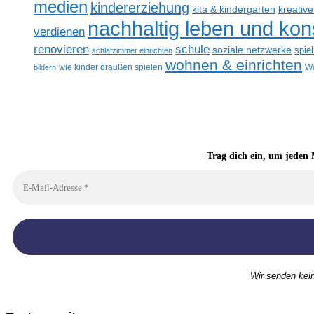
medien
kindererziehung
kreativ
kita & kindergarten
nachhaltig leben und ko
verdienen
renovieren
schule
soziale netzwerke
spie
schlafzimmer einrichten
wohnen & einrichten
bildern
wie kinder draußen spielen
Wo
Trag dich ein, um jeden 
Wir senden kei