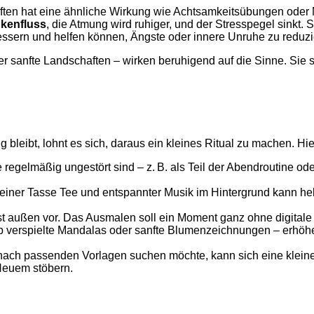
ten hat eine ähnliche Wirkung wie Achtsamkeitsübungen oder M
nkenfluss
, die Atmung wird ruhiger, und der Stresspegel sinkt. 
ssern und helfen können, Ängste oder innere Unruhe zu reduzi
r sanfte Landschaften – wirken beruhigend auf die Sinne. Sie
leibt, lohnt es sich, daraus ein kleines Ritual zu machen. Hier
regelmäßig ungestört sind – z. B. als Teil der Abendroutine ode
 einer Tasse Tee und entspannter Musik im Hintergrund kann hel
 außen vor. Das Ausmalen soll ein Moment ganz ohne digitale
ob verspielte Mandalas oder sanfte Blumenzeichnungen – erhöhe
 nach passenden Vorlagen suchen möchte, kann sich eine klei
euem stöbern.