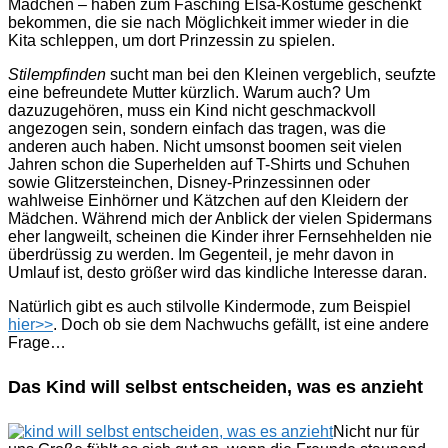
Mädchen – haben zum Fasching Elsa-Kostüme geschenkt
bekommen, die sie nach Möglichkeit immer wieder in die
Kita schleppen, um dort Prinzessin zu spielen.
Stilempfinden
sucht man bei den Kleinen vergeblich, seufzte
eine befreundete Mutter kürzlich. Warum auch? Um
dazuzugehören, muss ein Kind nicht geschmackvoll
angezogen sein, sondern einfach das tragen, was die
anderen auch haben. Nicht umsonst boomen seit vielen
Jahren schon die Superhelden auf T-Shirts und Schuhen
sowie Glitzersteinchen, Disney-Prinzessinnen oder
wahlweise Einhörner und Kätzchen auf den Kleidern der
Mädchen. Während mich der Anblick der vielen Spidermans
eher langweilt, scheinen die Kinder ihrer Fernsehhelden nie
überdrüssig zu werden. Im Gegenteil, je mehr davon in
Umlauf ist, desto größer wird das kindliche Interesse daran.
Natürlich gibt es auch stilvolle Kindermode, zum Beispiel
hier>>
. Doch ob sie dem Nachwuchs gefällt, ist eine andere
Frage…
Das Kind will selbst entscheiden, was es anzieht
Nicht nur für