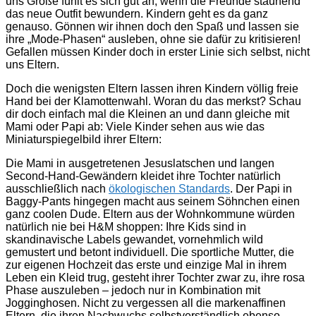
uns Große fühlt es sich gut an, wenn die Freunde staunend
das neue Outfit bewundern. Kindern geht es da ganz
genauso. Gönnen wir ihnen doch den Spaß und lassen sie
ihre „Mode-Phasen“ ausleben, ohne sie dafür zu kritisieren!
Gefallen müssen Kinder doch in erster Linie sich selbst, nicht
uns Eltern.
Doch die wenigsten Eltern lassen ihren Kindern völlig freie
Hand bei der Klamottenwahl. Woran du das merkst? Schau
dir doch einfach mal die Kleinen an und dann gleiche mit
Mami oder Papi ab: Viele Kinder sehen aus wie das
Miniaturspiegelbild ihrer Eltern:
Die Mami in ausgetretenen Jesuslatschen und langen
Second-Hand-Gewändern kleidet ihre Tochter natürlich
ausschließlich nach
ökologischen Standards
. Der Papi in
Baggy-Pants hingegen macht aus seinem Söhnchen einen
ganz coolen Dude. Eltern aus der Wohnkommune würden
natürlich nie bei H&M shoppen: Ihre Kids sind in
skandinavische Labels gewandet, vornehmlich wild
gemustert und betont individuell. Die sportliche Mutter, die
zur eigenen Hochzeit das erste und einzige Mal in ihrem
Leben ein Kleid trug, gesteht ihrer Tochter zwar zu, ihre rosa
Phase auszuleben – jedoch nur in Kombination mit
Jogginghosen. Nicht zu vergessen all die markenaffinen
Eltern, die ihren Nachwuchs selbstverständlich ebenso