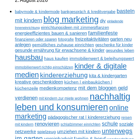
2. August 2026
basteln
babymode & kindermode
bankgespräch & kreditvergabe
blog marketing
mit kindern
diy
einladende
einrichtungsideen mit zimmerpflanzen
Inneneinrichtung
familienfeste
energieeffizientes bauen & sanieren
freizeitaktivitäten
garten neu
finanzieren oder sparen
fotografie
anlegen
gemütliches zuhause einrichten
geschenke für kinder
gesunde ernährung für erwachsene & kinder
gesundes leben
hausbau
haus kaufen
immobilienwert & beleihungswert
kinder & digitale
immobilienwert richtig einschätzen
medien
kindererziehung
kita & kindergarten
kreative geschenkideen
küchen | einbauküchen |
mit dem bloggen geld
medienkompetenz
küchenzeile
nachhaltig
verdienen
mit kindern zur miete wohnen
leben und konsumieren
online
marketing
pädagogischer rat | kindererziehung
reisen
renovieren
schule
soziale
mit kindern
schlafzimmer einrichten
unterwegs
netzwerke
umziehen mit kindern
spielzeug
im garten
vereinbarkeit familie & beruf