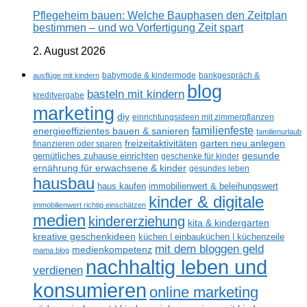
Pflegeheim bauen: Welche Bauphasen den Zeitplan
bestimmen – und wo Vorfertigung Zeit spart
2. August 2026
ausflüge mit kindern
babymode & kindermode
bankgespräch &
blog
basteln mit kindern
kreditvergabe
marketing
diy
einrichtungsideen mit zimmerpflanzen
familienfeste
energieeffizientes bauen & sanieren
familienurlaub
freizeitaktivitäten
garten neu anlegen
finanzieren oder sparen
gesunde
gemütliches zuhause einrichten
geschenke für kinder
ernährung für erwachsene & kinder
gesundes leben
hausbau
haus kaufen
immobilienwert & beleihungswert
kinder & digitale
immobilienwert richtig einschätzen
medien
kindererziehung
kita & kindergarten
kreative geschenkideen
küchen | einbauküchen | küchenzeile
mit dem bloggen geld
medienkompetenz
mama blog
nachhaltig leben und
verdienen
konsumieren
online marketing