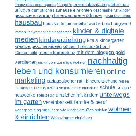
freizeitaktivitäten
garten neu
finanzieren oder sparen
fotografie
anlegen
gemütliches zuhause einrichten
geschenke für kinder
gesunde ernährung für erwachsene & kinder
gesundes leben
hausbau
haus kaufen
immobilienwert & beleihungswert
kinder & digitale
immobilienwert richtig einschätzen
medien
kindererziehung
kita & kindergarten
kreative geschenkideen
küchen | einbauküchen |
mit dem bloggen geld
medienkompetenz
küchenzeile
nachhaltig
verdienen
mit kindern zur miete wohnen
leben und konsumieren
online
marketing
pädagogischer rat | kindererziehung
reisen
renovieren
schule
soziale
mit kindern
schlafzimmer einrichten
unterwegs
netzwerke
umziehen mit kindern
spielzeug
im garten
vereinbarkeit familie & beruf
wohnen
wandgestaltung mit bildern
wie kinder draußen spielen
& einrichten
Wohnzimmer einrichten