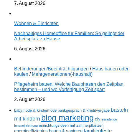
7. August 2026
Wohnen & Einrichten
Nachhaltiges Homeoffice für Familien: So gelingt der
Arbeitsplatz zu Hause
6. August 2026
Behinderungen/Beeinträchtigungen
/
Haus bauen oder
kaufen
/
Mehrgenerationen(-haushalt)
Pflegeheim bauen: Welche Bauphasen den Zeitplan
bestimmen – und wo Vorfertigung Zeit spart
2. August 2026
basteln
babymode & kindermode
bankgespräch & kreditvergabe
blog marketing
mit kindern
diy
einladende
einrichtungsideen mit zimmerpflanzen
Inneneinrichtung
familienfeste
energieeffizientes bauen & sanieren