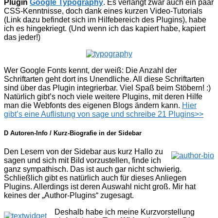
Plugin
Google Typography
.
Es verlangt zwar auch ein paar
CSS-Kenntnisse, doch dank eines kurzen Video-Tutorials
(Link dazu befindet sich im Hilfebereich des Plugins), habe
ich es hingekriegt. (Und wenn ich das kapiert habe, kapiert
das jeder!)
Wer Google Fonts kennt, der weiß: Die Anzahl der
Schriftarten geht dort ins Unendliche. All diese Schriftarten
sind über das Plugin integrierbar. Viel Spaß beim Stöbern! :)
Natürlich gibt’s noch viele weitere Plugins, mit deren Hilfe
man die Webfonts des eigenen Blogs ändern kann.
Hier
gibt’s eine Auflistung von sage und schreibe 21 Plugins>>
D Autoren-Info / Kurz-Biografie in der Sidebar
Den Lesern von der Sidebar aus kurz Hallo zu
sagen und sich mit Bild vorzustellen, finde ich
ganz sympathisch. Das ist auch gar nicht schwierig.
Schließlich gibt es natürlich auch für dieses Anliegen
Plugins. Allerdings ist deren Auswahl nicht groß. Mir hat
keines der „Author-Plugins“ zugesagt.
Deshalb habe ich meine Kurzvorstellung