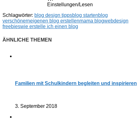
Einstellungen/Lesen
Schlagwörter:
blog design tipps
blog starten
blog
verschönern
eigenen blog erstellen
mama blog
webdesign
freebies
wie erstelle ich einen blog
Familien mit Schulkindern begleiten und inspirieren
3. September 2018