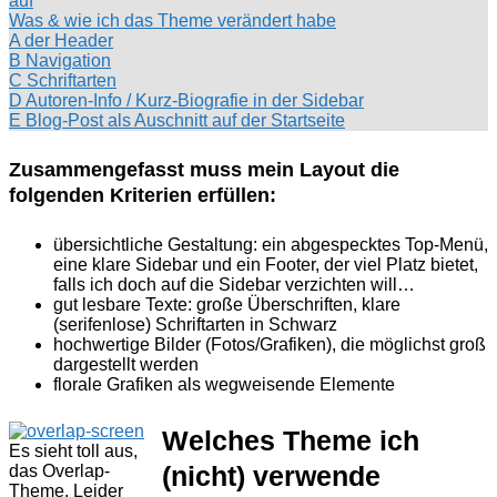
auf
Was & wie ich das Theme verändert habe
A der Header
B Navigation
C Schriftarten
D Autoren-Info / Kurz-Biografie in der Sidebar
E Blog-Post als Auschnitt auf der Startseite
Zusammengefasst muss mein Layout die
folgenden Kriterien erfüllen:
übersichtliche Gestaltung: ein abgespecktes Top-Menü,
eine klare Sidebar und ein Footer, der viel Platz bietet,
falls ich doch auf die Sidebar verzichten will…
gut lesbare Texte: große Überschriften, klare
(serifenlose) Schriftarten in Schwarz
hochwertige Bilder (Fotos/Grafiken), die möglichst groß
dargestellt werden
florale Grafiken als wegweisende Elemente
Welches Theme ich
Es sieht toll aus,
(nicht) verwende
das Overlap-
Theme. Leider