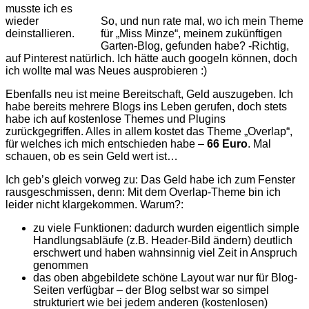
musste ich es
wieder
So, und nun rate mal, wo ich mein Theme
deinstallieren.
für „Miss Minze“, meinem zukünftigen
Garten-Blog, gefunden habe? -Richtig,
auf Pinterest natürlich. Ich hätte auch googeln können, doch
ich wollte mal was Neues ausprobieren :)
Ebenfalls neu ist meine Bereitschaft, Geld auszugeben. Ich
habe bereits mehrere Blogs ins Leben gerufen, doch stets
habe ich auf kostenlose Themes und Plugins
zurückgegriffen. Alles in allem kostet das
Theme „Overlap“,
für welches ich mich entschieden habe –
66 Euro
. Mal
schauen, ob es sein Geld wert ist…
Ich geb’s gleich vorweg zu: Das Geld habe ich zum Fenster
rausgeschmissen, denn: Mit dem Overlap-Theme bin ich
leider nicht klargekommen. Warum?:
zu viele Funktionen: dadurch wurden eigentlich simple
Handlungsabläufe (z.B. Header-Bild ändern) deutlich
erschwert und haben wahnsinnig viel Zeit in Anspruch
genommen
das oben abgebildete schöne Layout war nur für Blog-
Seiten verfügbar – der Blog selbst war so simpel
strukturiert wie bei jedem anderen (kostenlosen)