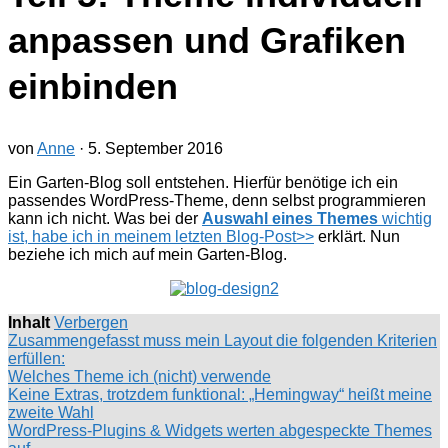
anpassen und Grafiken
einbinden
von
Anne
·
5. September 2016
Ein Garten-Blog soll entstehen. Hierfür benötige ich ein
passendes WordPress-Theme, denn selbst programmieren
kann ich nicht. Was bei der
Auswahl eines Themes
wichtig
ist, habe ich in meinem letzten Blog-Post>>
erklärt. Nun
beziehe ich mich auf mein Garten-Blog.
Inhalt
Verbergen
Zusammengefasst muss mein Layout die folgenden Kriterien
erfüllen:
Welches Theme ich (nicht) verwende
Keine Extras, trotzdem funktional: „Hemingway“ heißt meine
zweite Wahl
WordPress-Plugins & Widgets werten abgespeckte Themes