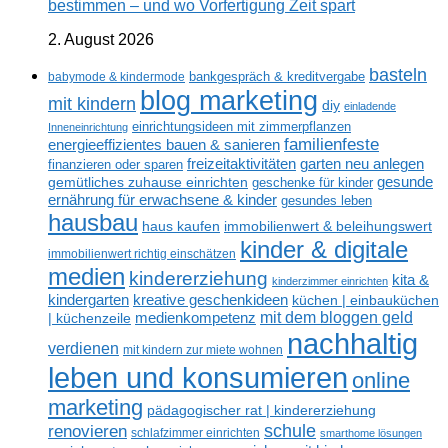
bestimmen – und wo Vorfertigung Zeit spart
2. August 2026
basteln
babymode & kindermode
bankgespräch & kreditvergabe
blog marketing
mit kindern
diy
einladende
einrichtungsideen mit zimmerpflanzen
Inneneinrichtung
familienfeste
energieeffizientes bauen & sanieren
freizeitaktivitäten
garten neu anlegen
finanzieren oder sparen
gesunde
gemütliches zuhause einrichten
geschenke für kinder
ernährung für erwachsene & kinder
gesundes leben
hausbau
haus kaufen
immobilienwert & beleihungswert
kinder & digitale
immobilienwert richtig einschätzen
medien
kindererziehung
kita &
kinderzimmer einrichten
kreative geschenkideen
kindergarten
küchen | einbauküchen
mit dem bloggen geld
medienkompetenz
| küchenzeile
nachhaltig
verdienen
mit kindern zur miete wohnen
leben und konsumieren
online
marketing
pädagogischer rat | kindererziehung
renovieren
schule
schlafzimmer einrichten
smarthome lösungen