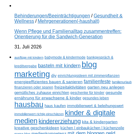
Behinderungen/Beeinträchtigungen
/
Gesundheit &
Wellness
/
Mehrgenerationen(-haushalt)
Wenn Pflege und Familienalltag zusammentreffen:
Orientierung für die Sandwich-Generation
31. Juli 2026
ausflüge mit kindern
babymode & kindermode
bankgespräch &
blog
basteln mit kindern
kreditvergabe
marketing
diy
einrichtungsideen mit zimmerpflanzen
familienfeste
energieeffizientes bauen & sanieren
familienurlaub
freizeitaktivitäten
garten neu anlegen
finanzieren oder sparen
gesunde
gemütliches zuhause einrichten
geschenke für kinder
ernährung für erwachsene & kinder
gesundes leben
hausbau
haus kaufen
immobilienwert & beleihungswert
kinder & digitale
immobilienwert richtig einschätzen
medien
kindererziehung
kita & kindergarten
kreative geschenkideen
küchen | einbauküchen | küchenzeile
mit dem bloggen geld
medienkompetenz
mama blog