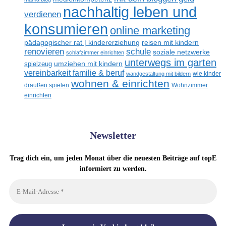
nachhaltig leben und
verdienen
konsumieren
online marketing
reisen mit kindern
pädagogischer rat | kindererziehung
renovieren
schule
soziale netzwerke
schlafzimmer einrichten
unterwegs im garten
umziehen mit kindern
spielzeug
vereinbarkeit familie & beruf
wandgestaltung mit bildern
wie kinder
wohnen & einrichten
draußen spielen
Wohnzimmer
einrichten
Newsletter
Trag dich ein, um jeden Monat über die neuesten Beiträge auf topE
informiert zu werden.