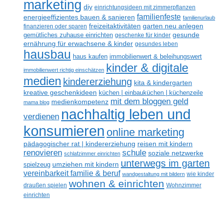
marketing
diy
einrichtungsideen mit zimmerpflanzen
familienfeste
energieeffizientes bauen & sanieren
familienurlaub
freizeitaktivitäten
garten neu anlegen
finanzieren oder sparen
gesunde
gemütliches zuhause einrichten
geschenke für kinder
ernährung für erwachsene & kinder
gesundes leben
hausbau
haus kaufen
immobilienwert & beleihungswert
kinder & digitale
immobilienwert richtig einschätzen
medien
kindererziehung
kita & kindergarten
kreative geschenkideen
küchen | einbauküchen | küchenzeile
mit dem bloggen geld
medienkompetenz
mama blog
nachhaltig leben und
verdienen
konsumieren
online marketing
reisen mit kindern
pädagogischer rat | kindererziehung
renovieren
schule
soziale netzwerke
schlafzimmer einrichten
unterwegs im garten
umziehen mit kindern
spielzeug
vereinbarkeit familie & beruf
wandgestaltung mit bildern
wie kinder
wohnen & einrichten
draußen spielen
Wohnzimmer
einrichten