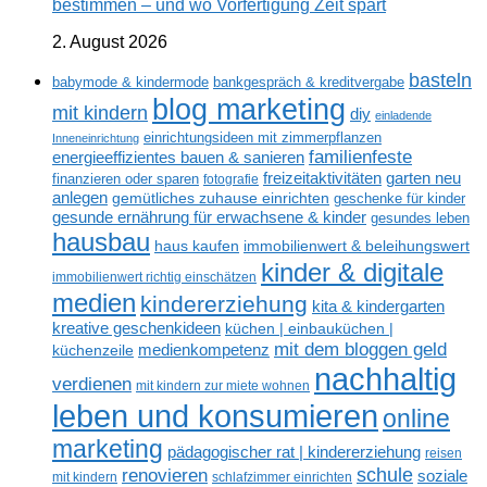
bestimmen – und wo Vorfertigung Zeit spart
2. August 2026
basteln
babymode & kindermode
bankgespräch & kreditvergabe
blog marketing
mit kindern
diy
einladende
einrichtungsideen mit zimmerpflanzen
Inneneinrichtung
familienfeste
energieeffizientes bauen & sanieren
freizeitaktivitäten
garten neu
finanzieren oder sparen
fotografie
anlegen
gemütliches zuhause einrichten
geschenke für kinder
gesunde ernährung für erwachsene & kinder
gesundes leben
hausbau
haus kaufen
immobilienwert & beleihungswert
kinder & digitale
immobilienwert richtig einschätzen
medien
kindererziehung
kita & kindergarten
kreative geschenkideen
küchen | einbauküchen |
mit dem bloggen geld
medienkompetenz
küchenzeile
nachhaltig
verdienen
mit kindern zur miete wohnen
leben und konsumieren
online
marketing
pädagogischer rat | kindererziehung
reisen
renovieren
schule
soziale
mit kindern
schlafzimmer einrichten