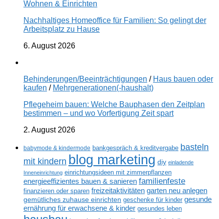
Wohnen & Einrichten
Nachhaltiges Homeoffice für Familien: So gelingt der
Arbeitsplatz zu Hause
6. August 2026
Behinderungen/Beeinträchtigungen
/
Haus bauen oder
kaufen
/
Mehrgenerationen(-haushalt)
Pflegeheim bauen: Welche Bauphasen den Zeitplan
bestimmen – und wo Vorfertigung Zeit spart
2. August 2026
basteln
babymode & kindermode
bankgespräch & kreditvergabe
blog marketing
mit kindern
diy
einladende
einrichtungsideen mit zimmerpflanzen
Inneneinrichtung
familienfeste
energieeffizientes bauen & sanieren
freizeitaktivitäten
garten neu anlegen
finanzieren oder sparen
gesunde
gemütliches zuhause einrichten
geschenke für kinder
ernährung für erwachsene & kinder
gesundes leben