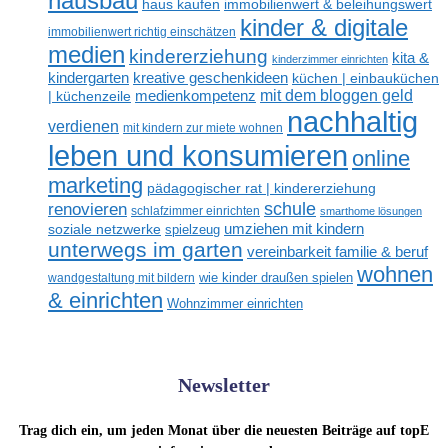
hausbau
haus kaufen
immobilienwert & beleihungswert
kinder & digitale
immobilienwert richtig einschätzen
medien
kindererziehung
kita &
kinderzimmer einrichten
kreative geschenkideen
kindergarten
küchen | einbauküchen
mit dem bloggen geld
medienkompetenz
| küchenzeile
nachhaltig
verdienen
mit kindern zur miete wohnen
leben und konsumieren
online
marketing
pädagogischer rat | kindererziehung
renovieren
schule
schlafzimmer einrichten
smarthome lösungen
umziehen mit kindern
soziale netzwerke
spielzeug
unterwegs im garten
vereinbarkeit familie & beruf
wohnen
wandgestaltung mit bildern
wie kinder draußen spielen
& einrichten
Wohnzimmer einrichten
Newsletter
Trag dich ein, um jeden Monat über die neuesten Beiträge auf topE