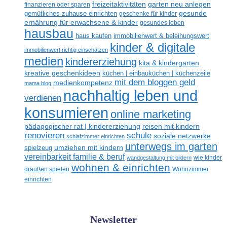
freizeitaktivitäten
garten neu anlegen
finanzieren oder sparen
gesunde
gemütliches zuhause einrichten
geschenke für kinder
ernährung für erwachsene & kinder
gesundes leben
hausbau
haus kaufen
immobilienwert & beleihungswert
kinder & digitale
immobilienwert richtig einschätzen
medien
kindererziehung
kita & kindergarten
kreative geschenkideen
küchen | einbauküchen | küchenzeile
mit dem bloggen geld
medienkompetenz
mama blog
nachhaltig leben und
verdienen
konsumieren
online marketing
reisen mit kindern
pädagogischer rat | kindererziehung
renovieren
schule
soziale netzwerke
schlafzimmer einrichten
unterwegs im garten
umziehen mit kindern
spielzeug
vereinbarkeit familie & beruf
wandgestaltung mit bildern
wie kinder
wohnen & einrichten
draußen spielen
Wohnzimmer
einrichten
Newsletter