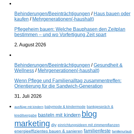
Behinderungen/Beeinträchtigungen
/
Haus bauen oder
kaufen
/
Mehrgenerationen(-haushalt)
Pflegeheim bauen: Welche Bauphasen den Zeitplan
bestimmen – und wo Vorfertigung Zeit spart
2. August 2026
Behinderungen/Beeinträchtigungen
/
Gesundheit &
Wellness
/
Mehrgenerationen(-haushalt)
Wenn Pflege und Familienalltag zusammentreffen:
Orientierung für die Sandwich-Generation
31. Juli 2026
ausflüge mit kindern
babymode & kindermode
bankgespräch &
blog
basteln mit kindern
kreditvergabe
marketing
diy
einrichtungsideen mit zimmerpflanzen
familienfeste
energieeffizientes bauen & sanieren
familienurlaub