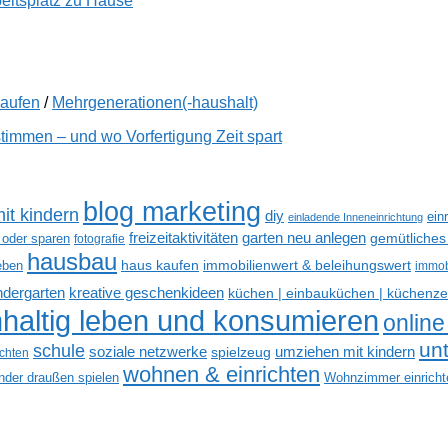
beitsplatz zu Hause
kaufen
/
Mehrgenerationen(-haushalt)
immen – und wo Vorfertigung Zeit spart
blog marketing
it kindern
diy
ein
einladende Inneneinrichtung
freizeitaktivitäten
garten neu anlegen
gemütliches
 oder sparen
fotografie
hausbau
haus kaufen
immobilienwert & beleihungswert
eben
immob
kreative geschenkideen
indergarten
küchen | einbauküchen | küchenze
haltig leben und konsumieren
online
un
schule
soziale netzwerke
umziehen mit kindern
spielzeug
ichten
wohnen & einrichten
inder draußen spielen
Wohnzimmer einricht