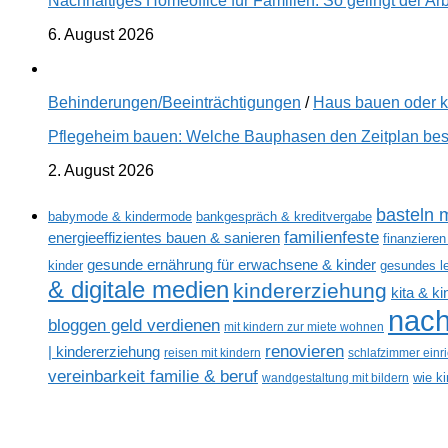
Nachhaltiges Homeoffice für Familien: So gelingt der Ar
6. August 2026
Behinderungen/Beeinträchtigungen
/
Haus bauen oder 
Pflegeheim bauen: Welche Bauphasen den Zeitplan best
2. August 2026
basteln m
babymode & kindermode
bankgespräch & kreditvergabe
familienfeste
energieeffizientes bauen & sanieren
finanzieren
gesunde ernährung für erwachsene & kinder
kinder
gesundes l
& digitale medien
kindererziehung
kita & k
nach
bloggen geld verdienen
mit kindern zur miete wohnen
renovieren
| kindererziehung
reisen mit kindern
schlafzimmer einr
vereinbarkeit familie & beruf
wandgestaltung mit bildern
wie k