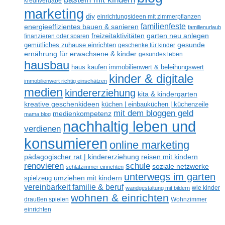
kreditvergabe
marketing
diy
einrichtungsideen mit zimmerpflanzen
familienfeste
energieeffizientes bauen & sanieren
familienurlaub
freizeitaktivitäten
garten neu anlegen
finanzieren oder sparen
gesunde
gemütliches zuhause einrichten
geschenke für kinder
ernährung für erwachsene & kinder
gesundes leben
hausbau
haus kaufen
immobilienwert & beleihungswert
kinder & digitale
immobilienwert richtig einschätzen
medien
kindererziehung
kita & kindergarten
kreative geschenkideen
küchen | einbauküchen | küchenzeile
mit dem bloggen geld
medienkompetenz
mama blog
nachhaltig leben und
verdienen
konsumieren
online marketing
reisen mit kindern
pädagogischer rat | kindererziehung
renovieren
schule
soziale netzwerke
schlafzimmer einrichten
unterwegs im garten
umziehen mit kindern
spielzeug
vereinbarkeit familie & beruf
wandgestaltung mit bildern
wie kinder
wohnen & einrichten
draußen spielen
Wohnzimmer
einrichten