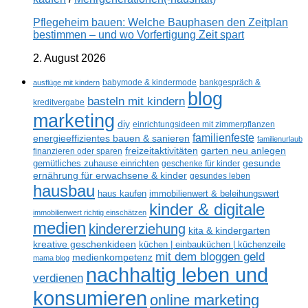
Pflegeheim bauen: Welche Bauphasen den Zeitplan
bestimmen – und wo Vorfertigung Zeit spart
2. August 2026
ausflüge mit kindern
babymode & kindermode
bankgespräch &
blog
basteln mit kindern
kreditvergabe
marketing
diy
einrichtungsideen mit zimmerpflanzen
familienfeste
energieeffizientes bauen & sanieren
familienurlaub
freizeitaktivitäten
garten neu anlegen
finanzieren oder sparen
gesunde
gemütliches zuhause einrichten
geschenke für kinder
ernährung für erwachsene & kinder
gesundes leben
hausbau
haus kaufen
immobilienwert & beleihungswert
kinder & digitale
immobilienwert richtig einschätzen
medien
kindererziehung
kita & kindergarten
kreative geschenkideen
küchen | einbauküchen | küchenzeile
mit dem bloggen geld
medienkompetenz
mama blog
nachhaltig leben und
verdienen
konsumieren
online marketing