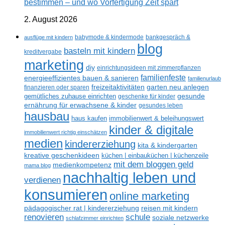
bestimmen – und wo Vorfertigung Zeit spart
2. August 2026
ausflüge mit kindern
babymode & kindermode
bankgespräch &
blog
basteln mit kindern
kreditvergabe
marketing
diy
einrichtungsideen mit zimmerpflanzen
familienfeste
energieeffizientes bauen & sanieren
familienurlaub
freizeitaktivitäten
garten neu anlegen
finanzieren oder sparen
gesunde
gemütliches zuhause einrichten
geschenke für kinder
ernährung für erwachsene & kinder
gesundes leben
hausbau
haus kaufen
immobilienwert & beleihungswert
kinder & digitale
immobilienwert richtig einschätzen
medien
kindererziehung
kita & kindergarten
kreative geschenkideen
küchen | einbauküchen | küchenzeile
mit dem bloggen geld
medienkompetenz
mama blog
nachhaltig leben und
verdienen
konsumieren
online marketing
reisen mit kindern
pädagogischer rat | kindererziehung
renovieren
schule
soziale netzwerke
schlafzimmer einrichten