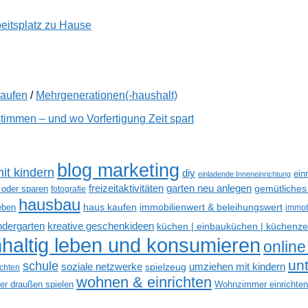
beitsplatz zu Hause
kaufen
/
Mehrgenerationen(-haushalt)
immen – und wo Vorfertigung Zeit spart
blog marketing
it kindern
diy
ein
einladende Inneneinrichtung
freizeitaktivitäten
garten neu anlegen
gemütliches
 oder sparen
fotografie
hausbau
haus kaufen
immobilienwert & beleihungswert
eben
immob
kreative geschenkideen
indergarten
küchen | einbauküchen | küchenze
haltig leben und konsumieren
online
un
schule
soziale netzwerke
umziehen mit kindern
spielzeug
ichten
wohnen & einrichten
der draußen spielen
Wohnzimmer einrichten