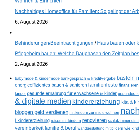
Wohnen & Einrichten
Nachhaltiges Homeoffice für Familien: So gelingt der Ar
6. August 2026
Behinderungen/Beeinträchtigungen
/
Haus bauen oder 
Pflegeheim bauen: Welche Bauphasen den Zeitplan best
2. August 2026
basteln m
babymode & kindermode
bankgespräch & kreditvergabe
familienfeste
energieeffizientes bauen & sanieren
finanzieren
gesunde ernährung für erwachsene & kinder
kinder
gesundes l
& digitale medien
kindererziehung
kita & k
nach
bloggen geld verdienen
mit kindern zur miete wohnen
renovieren
| kindererziehung
reisen mit kindern
schlafzimmer einr
vereinbarkeit familie & beruf
wandgestaltung mit bildern
wie kin