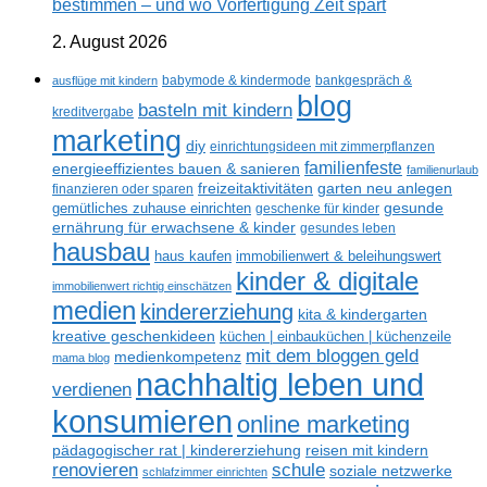
bestimmen – und wo Vorfertigung Zeit spart
2. August 2026
ausflüge mit kindern
babymode & kindermode
bankgespräch &
blog
basteln mit kindern
kreditvergabe
marketing
diy
einrichtungsideen mit zimmerpflanzen
familienfeste
energieeffizientes bauen & sanieren
familienurlaub
freizeitaktivitäten
garten neu anlegen
finanzieren oder sparen
gesunde
gemütliches zuhause einrichten
geschenke für kinder
ernährung für erwachsene & kinder
gesundes leben
hausbau
haus kaufen
immobilienwert & beleihungswert
kinder & digitale
immobilienwert richtig einschätzen
medien
kindererziehung
kita & kindergarten
kreative geschenkideen
küchen | einbauküchen | küchenzeile
mit dem bloggen geld
medienkompetenz
mama blog
nachhaltig leben und
verdienen
konsumieren
online marketing
reisen mit kindern
pädagogischer rat | kindererziehung
renovieren
schule
soziale netzwerke
schlafzimmer einrichten