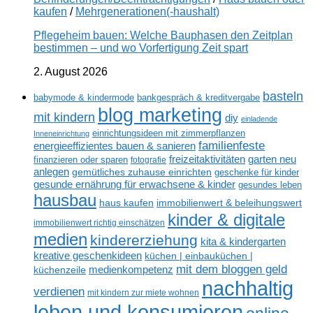
kaufen
/
Mehrgenerationen(-haushalt)
Pflegeheim bauen: Welche Bauphasen den Zeitplan
bestimmen – und wo Vorfertigung Zeit spart
2. August 2026
basteln
babymode & kindermode
bankgespräch & kreditvergabe
blog marketing
mit kindern
diy
einladende
einrichtungsideen mit zimmerpflanzen
Inneneinrichtung
familienfeste
energieeffizientes bauen & sanieren
freizeitaktivitäten
garten neu
finanzieren oder sparen
fotografie
anlegen
gemütliches zuhause einrichten
geschenke für kinder
gesunde ernährung für erwachsene & kinder
gesundes leben
hausbau
haus kaufen
immobilienwert & beleihungswert
kinder & digitale
immobilienwert richtig einschätzen
medien
kindererziehung
kita & kindergarten
kreative geschenkideen
küchen | einbauküchen |
mit dem bloggen geld
medienkompetenz
küchenzeile
nachhaltig
verdienen
mit kindern zur miete wohnen
leben und konsumieren