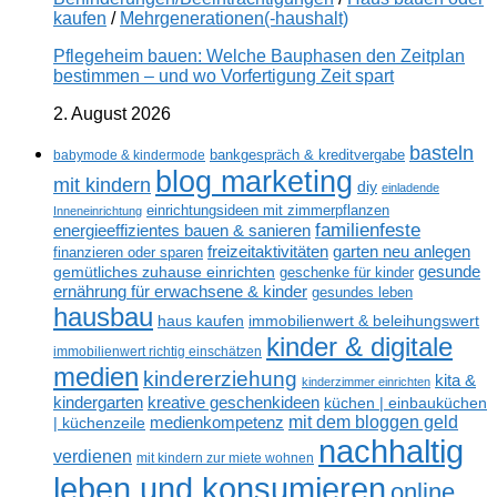
kaufen
/
Mehrgenerationen(-haushalt)
Pflegeheim bauen: Welche Bauphasen den Zeitplan
bestimmen – und wo Vorfertigung Zeit spart
2. August 2026
basteln
babymode & kindermode
bankgespräch & kreditvergabe
blog marketing
mit kindern
diy
einladende
einrichtungsideen mit zimmerpflanzen
Inneneinrichtung
familienfeste
energieeffizientes bauen & sanieren
freizeitaktivitäten
garten neu anlegen
finanzieren oder sparen
gesunde
gemütliches zuhause einrichten
geschenke für kinder
ernährung für erwachsene & kinder
gesundes leben
hausbau
haus kaufen
immobilienwert & beleihungswert
kinder & digitale
immobilienwert richtig einschätzen
medien
kindererziehung
kita &
kinderzimmer einrichten
kreative geschenkideen
kindergarten
küchen | einbauküchen
mit dem bloggen geld
medienkompetenz
| küchenzeile
nachhaltig
verdienen
mit kindern zur miete wohnen
leben und konsumieren
online