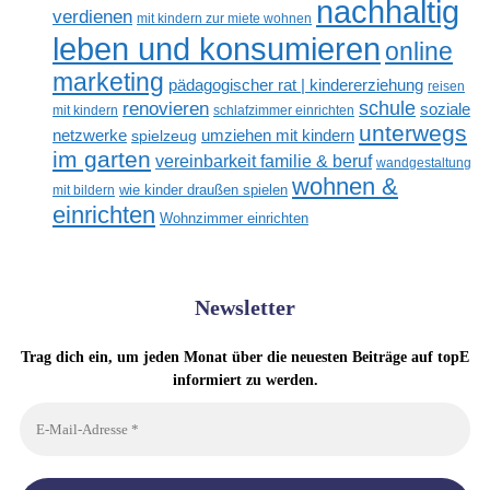
nachhaltig
verdienen
mit kindern zur miete wohnen
leben und konsumieren
online
marketing
pädagogischer rat | kindererziehung
reisen
renovieren
schule
soziale
mit kindern
schlafzimmer einrichten
unterwegs
netzwerke
umziehen mit kindern
spielzeug
im garten
vereinbarkeit familie & beruf
wandgestaltung
wohnen &
mit bildern
wie kinder draußen spielen
einrichten
Wohnzimmer einrichten
Newsletter
Trag dich ein, um jeden Monat über die neuesten Beiträge auf topE
informiert zu werden.