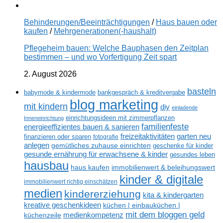
Behinderungen/Beeinträchtigungen
/
Haus bauen oder
kaufen
/
Mehrgenerationen(-haushalt)
Pflegeheim bauen: Welche Bauphasen den Zeitplan
bestimmen – und wo Vorfertigung Zeit spart
2. August 2026
basteln
babymode & kindermode
bankgespräch & kreditvergabe
blog marketing
mit kindern
diy
einladende
einrichtungsideen mit zimmerpflanzen
Inneneinrichtung
familienfeste
energieeffizientes bauen & sanieren
freizeitaktivitäten
garten neu
finanzieren oder sparen
fotografie
anlegen
gemütliches zuhause einrichten
geschenke für kinder
gesunde ernährung für erwachsene & kinder
gesundes leben
hausbau
haus kaufen
immobilienwert & beleihungswert
kinder & digitale
immobilienwert richtig einschätzen
medien
kindererziehung
kita & kindergarten
kreative geschenkideen
küchen | einbauküchen |
mit dem bloggen geld
medienkompetenz
küchenzeile