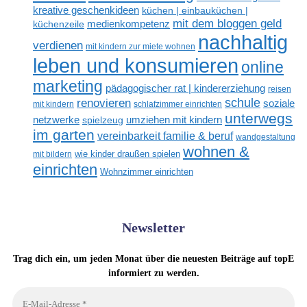
kreative geschenkideen
küchen | einbauküchen |
mit dem bloggen geld
medienkompetenz
küchenzeile
nachhaltig
verdienen
mit kindern zur miete wohnen
leben und konsumieren
online
marketing
pädagogischer rat | kindererziehung
reisen
renovieren
schule
soziale
mit kindern
schlafzimmer einrichten
unterwegs
netzwerke
umziehen mit kindern
spielzeug
im garten
vereinbarkeit familie & beruf
wandgestaltung
wohnen &
mit bildern
wie kinder draußen spielen
einrichten
Wohnzimmer einrichten
Newsletter
Trag dich ein, um jeden Monat über die neuesten Beiträge auf topE
informiert zu werden.