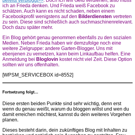
bereits verbloggt>>
. Doch ich will Geld verdienen, also muss
ich an Frieda denken. Und Frieda weiß Facebook zu
schätzen. Auch kann es nicht schaden, neben einem
Facebookprofil wenigstens auf den
Bilderdiensten
vertreten
zu sein. Diese sind schließlich auch suchmaschinenrelevant.
Doch dazu später mehr.
Ein Blog gehört genau genommen ebenfalls zu den sozialen
Medien. Neben Frieda haben wir demzufolge noch eine
weitere Zielgruppe: andere Garten-Blogger. Uns mit
ebenjenen zu vernetzen, kann beim Linkaufbau helfen. Eine
Anmeldung bei
Bloglovin
kostet nicht viel Zeit. Diese Option
sollten wir uns offenhalten.
[WPSM_SERVICEBOX id=8552]
Fortsetzung folgt…
Diese ersten beiden Punkte sind sehr wichtig, denn erst
wenn du genau weißt, warum du bloggen willst und wen du
damit erreichen möchtest, kannst du dein weiteres Vorgehen
planen.
Dieses besteht darin, dein zukünftiges Blog mit Inhalten zu