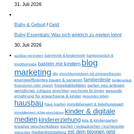
31. Juli 2026
Baby & Geburt
/
Geld
Baby-Essentials: Was sich wirklich zu mieten lohnt
30. Juli 2026
ausflüge mit kindern
babymode & kindermode
bankgespräch &
blog
basteln mit kindern
kreditvergabe
marketing
diy
einrichtungsideen mit zimmerpflanzen
familienfeste
energieeffizientes bauen & sanieren
familienurlaub
freizeitaktivitäten
garten neu anlegen
finanzieren oder sparen
gemütliches zuhause einrichten
gesunde
geschenke für kinder
ernährung für erwachsene & kinder
gesundes leben
hausbau
haus kaufen
immobilienwert & beleihungswert
kinder & digitale
immobilienwert richtig einschätzen
medien
kindererziehung
kita & kindergarten
kreative geschenkideen
küchen | einbauküchen | küchenzeile
mit dem bloggen geld
medienkompetenz
mama blog