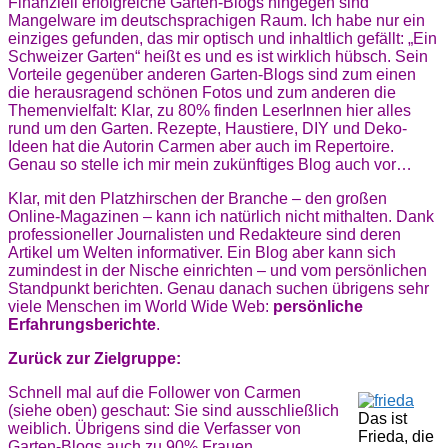
Finanziell erfolgreiche Garten-Blogs hingegen sind
Mangelware im deutschsprachigen Raum. Ich habe nur ein
einziges gefunden, das mir optisch und inhaltlich gefällt: „Ein
Schweizer Garten“ heißt es und es ist wirklich hübsch. Sein
Vorteile gegenüber anderen Garten-Blogs sind zum einen
die herausragend schönen Fotos und zum anderen die
Themenvielfalt: Klar, zu 80% finden LeserInnen hier alles
rund um den Garten. Rezepte, Haustiere, DIY und Deko-
Ideen hat die Autorin Carmen aber auch im Repertoire.
Genau so stelle ich mir mein zukünftiges Blog auch vor…
Klar, mit den Platzhirschen der Branche – den großen
Online-Magazinen – kann ich natürlich nicht mithalten. Dank
professioneller Journalisten und Redakteure sind deren
Artikel um Welten informativer. Ein Blog aber kann sich
zumindest in der Nische einrichten – und vom persönlichen
Standpunkt berichten. Genau danach suchen übrigens sehr
viele Menschen im World Wide Web:
persönliche
Erfahrungsberichte
.
Zurück zur Zielgruppe:
Schnell mal auf die Follower von Carmen
(siehe oben) geschaut: Sie sind ausschließlich
Das ist
weiblich. Übrigens sind die Verfasser von
Frieda, die
Garten-Blogs auch zu 90% Frauen.