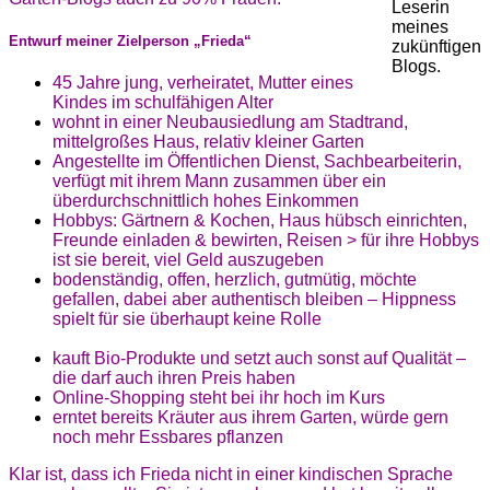
Leserin
meines
Entwurf meiner Zielperson „Frieda“
zukünftigen
Blogs.
45 Jahre jung, verheiratet, Mutter eines
Kindes im schulfähigen Alter
wohnt in einer Neubausiedlung am Stadtrand,
mittelgroßes Haus, relativ kleiner Garten
Angestellte im Öffentlichen Dienst, Sachbearbeiterin,
verfügt mit ihrem Mann zusammen über ein
überdurchschnittlich hohes Einkommen
Hobbys: Gärtnern & Kochen, Haus hübsch einrichten,
Freunde einladen & bewirten, Reisen > für ihre Hobbys
ist sie bereit, viel Geld auszugeben
bodenständig, offen, herzlich, gutmütig, möchte
gefallen, dabei aber authentisch bleiben – Hippness
spielt für sie überhaupt keine Rolle
kauft Bio-Produkte und setzt auch sonst auf Qualität –
die darf auch ihren Preis haben
Online-Shopping steht bei ihr hoch im Kurs
erntet bereits Kräuter aus ihrem Garten, würde gern
noch mehr Essbares pflanzen
Klar ist, dass ich Frieda nicht in einer kindischen Sprache