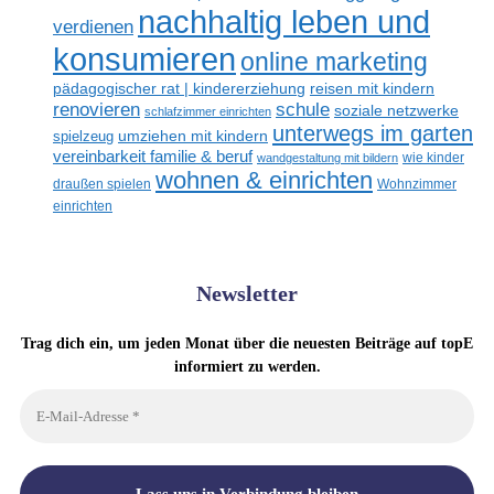
nachhaltig leben und
verdienen
konsumieren
online marketing
reisen mit kindern
pädagogischer rat | kindererziehung
schule
renovieren
soziale netzwerke
schlafzimmer einrichten
unterwegs im garten
spielzeug
umziehen mit kindern
vereinbarkeit familie & beruf
wandgestaltung mit bildern
wie kinder
wohnen & einrichten
draußen spielen
Wohnzimmer
einrichten
Newsletter
Trag dich ein, um jeden Monat über die neuesten Beiträge auf topE
informiert zu werden.