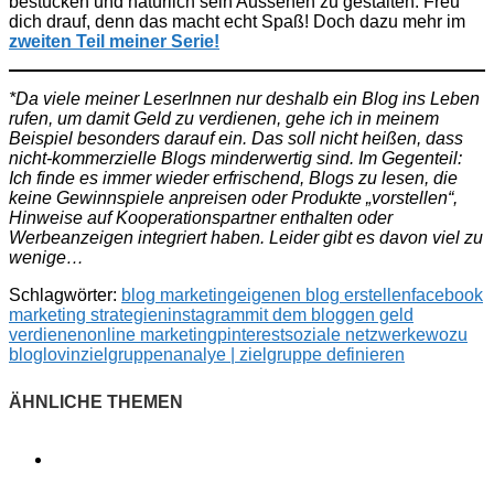
bestücken und natürlich sein Aussehen zu gestalten. Freu
dich drauf, denn das macht echt Spaß! Doch dazu mehr im
zweiten Teil meiner Serie!
*Da viele meiner LeserInnen nur deshalb ein Blog ins Leben
rufen, um damit Geld zu verdienen, gehe ich in meinem
Beispiel besonders darauf ein. Das soll nicht heißen, dass
nicht-kommerzielle Blogs minderwertig sind. Im Gegenteil:
Ich finde es immer wieder erfrischend, Blogs zu lesen, die
keine Gewinnspiele anpreisen oder Produkte „vorstellen“,
Hinweise auf Kooperationspartner enthalten oder
Werbeanzeigen integriert haben. Leider gibt es davon viel zu
wenige…
Schlagwörter:
blog marketing
eigenen blog erstellen
facebook
marketing strategien
instagram
mit dem bloggen geld
verdienen
online marketing
pinterest
soziale netzwerke
wozu
bloglovin
zielgruppenanalye | zielgruppe definieren