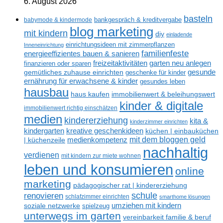
6. August 2026
basteln
babymode & kindermode
bankgespräch & kreditvergabe
blog marketing
mit kindern
diy
einladende
einrichtungsideen mit zimmerpflanzen
Inneneinrichtung
familienfeste
energieeffizientes bauen & sanieren
freizeitaktivitäten
garten neu anlegen
finanzieren oder sparen
gesunde
gemütliches zuhause einrichten
geschenke für kinder
ernährung für erwachsene & kinder
gesundes leben
hausbau
haus kaufen
immobilienwert & beleihungswert
kinder & digitale
immobilienwert richtig einschätzen
medien
kindererziehung
kita &
kinderzimmer einrichten
kreative geschenkideen
kindergarten
küchen | einbauküchen
mit dem bloggen geld
medienkompetenz
| küchenzeile
nachhaltig
verdienen
mit kindern zur miete wohnen
leben und konsumieren
online
marketing
pädagogischer rat | kindererziehung
renovieren
schule
schlafzimmer einrichten
smarthome lösungen
umziehen mit kindern
soziale netzwerke
spielzeug
unterwegs im garten
vereinbarkeit familie & beruf