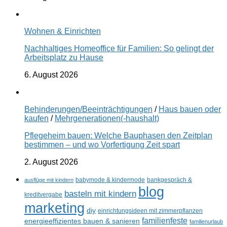
Wohnen & Einrichten
Nachhaltiges Homeoffice für Familien: So gelingt der
Arbeitsplatz zu Hause
6. August 2026
Behinderungen/Beeinträchtigungen
/
Haus bauen oder
kaufen
/
Mehrgenerationen(-haushalt)
Pflegeheim bauen: Welche Bauphasen den Zeitplan
bestimmen – und wo Vorfertigung Zeit spart
2. August 2026
ausflüge mit kindern
babymode & kindermode
bankgespräch &
blog
basteln mit kindern
kreditvergabe
marketing
diy
einrichtungsideen mit zimmerpflanzen
familienfeste
energieeffizientes bauen & sanieren
familienurlaub