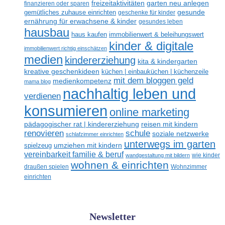
freizeitaktivitäten
garten neu anlegen
finanzieren oder sparen
gesunde
gemütliches zuhause einrichten
geschenke für kinder
ernährung für erwachsene & kinder
gesundes leben
hausbau
haus kaufen
immobilienwert & beleihungswert
kinder & digitale
immobilienwert richtig einschätzen
medien
kindererziehung
kita & kindergarten
kreative geschenkideen
küchen | einbauküchen | küchenzeile
mit dem bloggen geld
medienkompetenz
mama blog
nachhaltig leben und
verdienen
konsumieren
online marketing
reisen mit kindern
pädagogischer rat | kindererziehung
renovieren
schule
soziale netzwerke
schlafzimmer einrichten
unterwegs im garten
umziehen mit kindern
spielzeug
vereinbarkeit familie & beruf
wandgestaltung mit bildern
wie kinder
wohnen & einrichten
draußen spielen
Wohnzimmer
einrichten
Newsletter