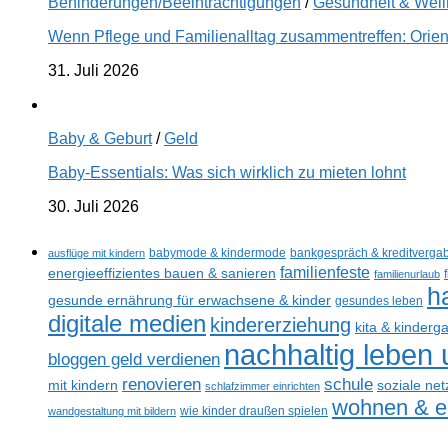
Behinderungen/Beeinträchtigungen
/
Gesundheit & Wel
Wenn Pflege und Familienalltag zusammentreffen: Orien
31. Juli 2026
Baby & Geburt
/
Geld
Baby-Essentials: Was sich wirklich zu mieten lohnt
30. Juli 2026
ausflüge mit kindern
babymode & kindermode
bankgespräch & kreditverga
familienfeste
energieeffizientes bauen & sanieren
familienurlaub
h
gesunde ernährung für erwachsene & kinder
gesundes leben
digitale medien
kindererziehung
kita & kinderg
nachhaltig leben
bloggen geld verdienen
schule
renovieren
mit kindern
soziale ne
schlafzimmer einrichten
wohnen & ei
wandgestaltung mit bildern
wie kinder draußen spielen