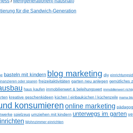
lness
/
Mehrgenerationen(-haushalt)
tierung für die Sandwich-Generation
blog marketing
basteln mit kindern
diy
be
einrichtungsi
freizeitaktivitäten
garten neu anlegen
gemütliches z
finanzieren oder sparen
ausbau
haus kaufen
immobilienwert & beleihungswert
immobilienwert richt
kreative geschenkideen
arten
küchen | einbauküchen | küchenzeile
mama bl
 und konsumieren
online marketing
pädagogi
unterwegs im garten
ve
tzwerke
spielzeug
umziehen mit kindern
nrichten
Wohnzimmer einrichten