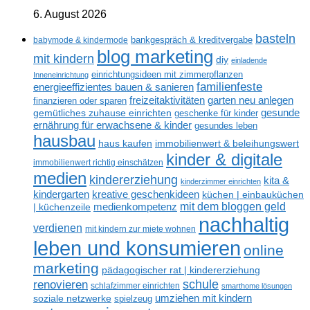
6. August 2026
basteln
babymode & kindermode
bankgespräch & kreditvergabe
blog marketing
mit kindern
diy
einladende
einrichtungsideen mit zimmerpflanzen
Inneneinrichtung
familienfeste
energieeffizientes bauen & sanieren
freizeitaktivitäten
garten neu anlegen
finanzieren oder sparen
gesunde
gemütliches zuhause einrichten
geschenke für kinder
ernährung für erwachsene & kinder
gesundes leben
hausbau
haus kaufen
immobilienwert & beleihungswert
kinder & digitale
immobilienwert richtig einschätzen
medien
kindererziehung
kita &
kinderzimmer einrichten
kreative geschenkideen
kindergarten
küchen | einbauküchen
mit dem bloggen geld
medienkompetenz
| küchenzeile
nachhaltig
verdienen
mit kindern zur miete wohnen
leben und konsumieren
online
marketing
pädagogischer rat | kindererziehung
renovieren
schule
schlafzimmer einrichten
smarthome lösungen
umziehen mit kindern
soziale netzwerke
spielzeug