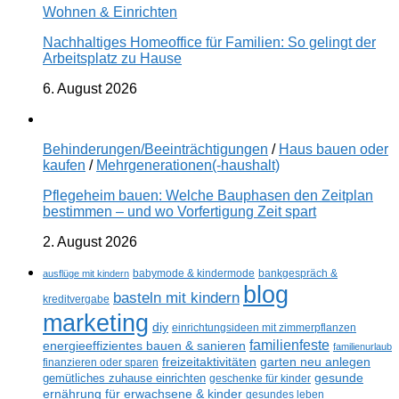
Wohnen & Einrichten
Nachhaltiges Homeoffice für Familien: So gelingt der
Arbeitsplatz zu Hause
6. August 2026
Behinderungen/Beeinträchtigungen
/
Haus bauen oder
kaufen
/
Mehrgenerationen(-haushalt)
Pflegeheim bauen: Welche Bauphasen den Zeitplan
bestimmen – und wo Vorfertigung Zeit spart
2. August 2026
ausflüge mit kindern
babymode & kindermode
bankgespräch &
blog
basteln mit kindern
kreditvergabe
marketing
diy
einrichtungsideen mit zimmerpflanzen
familienfeste
energieeffizientes bauen & sanieren
familienurlaub
freizeitaktivitäten
garten neu anlegen
finanzieren oder sparen
gesunde
gemütliches zuhause einrichten
geschenke für kinder
ernährung für erwachsene & kinder
gesundes leben