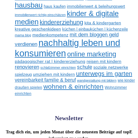
hausbau
haus kaufen
immobilienwert & beleihungswert
kinder & digitale
immobilienwert richtig einschätzen
medien
kindererziehung
kita & kindergarten
kreative geschenkideen
küchen | einbauküchen | küchenzeile
mit dem bloggen geld
medienkompetenz
mama blog
nachhaltig leben und
verdienen
konsumieren
online marketing
reisen mit kindern
pädagogischer rat | kindererziehung
renovieren
schule
soziale netzwerke
schlafzimmer einrichten
unterwegs im garten
umziehen mit kindern
spielzeug
vereinbarkeit familie & beruf
wandgestaltung mit bildern
wie kinder
wohnen & einrichten
draußen spielen
Wohnzimmer
einrichten
Newsletter
Trag dich ein, um jeden Monat über die neuesten Beiträge auf topE