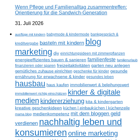
Wenn Pflege und Familienalltag zusammentreffen:
Orientierung für die Sandwich-Generation
31. Juli 2026
ausflüge mit kindern
babymode & kindermode
bankgespräch &
blog
basteln mit kindern
kreditvergabe
marketing
diy
einrichtungsideen mit zimmerpflanzen
familienfeste
energieeffizientes bauen & sanieren
familienurlaub
freizeitaktivitäten
garten neu anlegen
finanzieren oder sparen
gesunde
gemütliches zuhause einrichten
geschenke für kinder
ernährung für erwachsene & kinder
gesundes leben
hausbau
haus kaufen
immobilienwert & beleihungswert
kinder & digitale
immobilienwert richtig einschätzen
medien
kindererziehung
kita & kindergarten
kreative geschenkideen
küchen | einbauküchen | küchenzeile
mit dem bloggen geld
medienkompetenz
mama blog
nachhaltig leben und
verdienen
konsumieren
online marketing