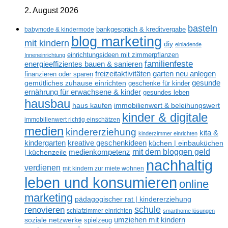
2. August 2026
basteln
babymode & kindermode
bankgespräch & kreditvergabe
blog marketing
mit kindern
diy
einladende
einrichtungsideen mit zimmerpflanzen
Inneneinrichtung
familienfeste
energieeffizientes bauen & sanieren
freizeitaktivitäten
garten neu anlegen
finanzieren oder sparen
gesunde
gemütliches zuhause einrichten
geschenke für kinder
ernährung für erwachsene & kinder
gesundes leben
hausbau
haus kaufen
immobilienwert & beleihungswert
kinder & digitale
immobilienwert richtig einschätzen
medien
kindererziehung
kita &
kinderzimmer einrichten
kreative geschenkideen
kindergarten
küchen | einbauküchen
mit dem bloggen geld
medienkompetenz
| küchenzeile
nachhaltig
verdienen
mit kindern zur miete wohnen
leben und konsumieren
online
marketing
pädagogischer rat | kindererziehung
renovieren
schule
schlafzimmer einrichten
smarthome lösungen
umziehen mit kindern
soziale netzwerke
spielzeug