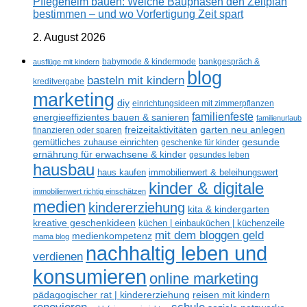
Pflegeheim bauen: Welche Bauphasen den Zeitplan
bestimmen – und wo Vorfertigung Zeit spart
2. August 2026
ausflüge mit kindern
babymode & kindermode
bankgespräch &
blog
basteln mit kindern
kreditvergabe
marketing
diy
einrichtungsideen mit zimmerpflanzen
familienfeste
energieeffizientes bauen & sanieren
familienurlaub
freizeitaktivitäten
garten neu anlegen
finanzieren oder sparen
gesunde
gemütliches zuhause einrichten
geschenke für kinder
ernährung für erwachsene & kinder
gesundes leben
hausbau
haus kaufen
immobilienwert & beleihungswert
kinder & digitale
immobilienwert richtig einschätzen
medien
kindererziehung
kita & kindergarten
kreative geschenkideen
küchen | einbauküchen | küchenzeile
mit dem bloggen geld
medienkompetenz
mama blog
nachhaltig leben und
verdienen
konsumieren
online marketing
reisen mit kindern
pädagogischer rat | kindererziehung