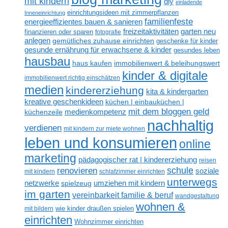
mit kindern
diy
einladende
einrichtungsideen mit zimmerpflanzen
Inneneinrichtung
familienfeste
energieeffizientes bauen & sanieren
freizeitaktivitäten
garten neu
finanzieren oder sparen
fotografie
anlegen
gemütliches zuhause einrichten
geschenke für kinder
gesunde ernährung für erwachsene & kinder
gesundes leben
hausbau
haus kaufen
immobilienwert & beleihungswert
kinder & digitale
immobilienwert richtig einschätzen
medien
kindererziehung
kita & kindergarten
kreative geschenkideen
küchen | einbauküchen |
mit dem bloggen geld
medienkompetenz
küchenzeile
nachhaltig
verdienen
mit kindern zur miete wohnen
leben und konsumieren
online
marketing
pädagogischer rat | kindererziehung
reisen
renovieren
schule
soziale
mit kindern
schlafzimmer einrichten
unterwegs
netzwerke
umziehen mit kindern
spielzeug
im garten
vereinbarkeit familie & beruf
wandgestaltung
wohnen &
mit bildern
wie kinder draußen spielen
einrichten
Wohnzimmer einrichten