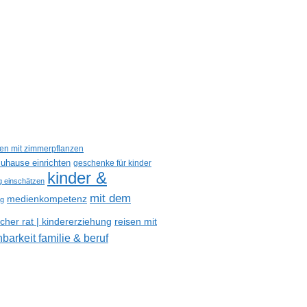
een mit zimmerpflanzen
uhause einrichten
geschenke für kinder
kinder &
ig einschätzen
mit dem
medienkompetenz
og
reisen mit
her rat | kindererziehung
nbarkeit familie & beruf