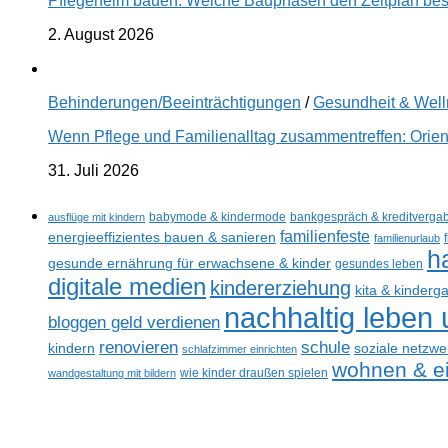
Pflegeheim bauen: Welche Bauphasen den Zeitplan best
2. August 2026
Behinderungen/Beeinträchtigungen
/
Gesundheit & Wel
Wenn Pflege und Familienalltag zusammentreffen: Orien
31. Juli 2026
ausflüge mit kindern
babymode & kindermode
bankgespräch & kreditverga
familienfeste
energieeffizientes bauen & sanieren
familienurlaub
h
gesunde ernährung für erwachsene & kinder
gesundes leben
digitale medien
kindererziehung
kita & kinderg
nachhaltig leben
bloggen geld verdienen
renovieren
schule
kindern
soziale netzwe
schlafzimmer einrichten
wohnen & ei
wandgestaltung mit bildern
wie kinder draußen spielen