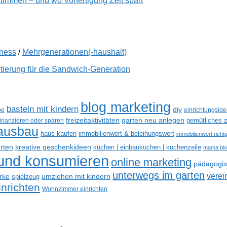
immen – und wo Vorfertigung Zeit spart
lness
/
Mehrgenerationen(-haushalt)
tierung für die Sandwich-Generation
blog marketing
basteln mit kindern
diy
be
einrichtungsid
freizeitaktivitäten
garten neu anlegen
gemütliches z
finanzieren oder sparen
ausbau
haus kaufen
immobilienwert & beleihungswert
immobilienwert richt
kreative geschenkideen
arten
küchen | einbauküchen | küchenzeile
mama bl
 und konsumieren
online marketing
pädagogisc
unterwegs im garten
verei
rke
umziehen mit kindern
spielzeug
nrichten
Wohnzimmer einrichten