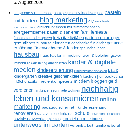
6. August 2026
basteln
babymode & kindermode
bankgespräch & kreditvergabe
blog marketing
mit kindern
diy
einladende
einrichtungsideen mit zimmerpflanzen
Inneneinrichtung
familienfeste
energieeffizientes bauen & sanieren
freizeitaktivitäten
garten neu anlegen
finanzieren oder sparen
gesunde
gemütliches zuhause einrichten
geschenke für kinder
ernährung für erwachsene & kinder
gesundes leben
hausbau
haus kaufen
immobilienwert & beleihungswert
kinder & digitale
immobilienwert richtig einschätzen
medien
kindererziehung
kita &
kinderzimmer einrichten
kreative geschenkideen
kindergarten
küchen | einbauküchen
mit dem bloggen geld
medienkompetenz
| küchenzeile
nachhaltig
verdienen
mit kindern zur miete wohnen
leben und konsumieren
online
marketing
pädagogischer rat | kindererziehung
renovieren
schule
schlafzimmer einrichten
smarthome lösungen
umziehen mit kindern
soziale netzwerke
spielzeug
unterwegs im garten
vereinbarkeit familie & beruf