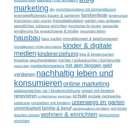
kreditvergabe
marketing
diy
einrichtungsideen mit zimmerpflanzen
familienfeste
energieeffizientes bauen & sanieren
familienurlaub
freizeitaktivitäten
garten neu anlegen
finanzieren oder sparen
gesunde
gemütliches zuhause einrichten
geschenke für kinder
ernährung für erwachsene & kinder
gesundes leben
hausbau
haus kaufen
immobilienwert & beleihungswert
kinder & digitale
immobilienwert richtig einschätzen
medien
kindererziehung
kita & kindergarten
kreative geschenkideen
küchen | einbauküchen | küchenzeile
mit dem bloggen geld
medienkompetenz
mama blog
nachhaltig leben und
verdienen
konsumieren
online marketing
reisen mit kindern
pädagogischer rat | kindererziehung
renovieren
schule
soziale netzwerke
schlafzimmer einrichten
unterwegs im garten
umziehen mit kindern
spielzeug
vereinbarkeit familie & beruf
wandgestaltung mit bildern
wie kinder
wohnen & einrichten
draußen spielen
Wohnzimmer
einrichten