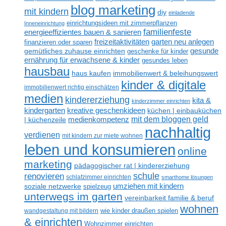
blog marketing
mit kindern
diy
einladende
einrichtungsideen mit zimmerpflanzen
Inneneinrichtung
familienfeste
energieeffizientes bauen & sanieren
freizeitaktivitäten
garten neu anlegen
finanzieren oder sparen
gesunde
gemütliches zuhause einrichten
geschenke für kinder
ernährung für erwachsene & kinder
gesundes leben
hausbau
haus kaufen
immobilienwert & beleihungswert
kinder & digitale
immobilienwert richtig einschätzen
medien
kindererziehung
kita &
kinderzimmer einrichten
kreative geschenkideen
kindergarten
küchen | einbauküchen
mit dem bloggen geld
medienkompetenz
| küchenzeile
nachhaltig
verdienen
mit kindern zur miete wohnen
leben und konsumieren
online
marketing
pädagogischer rat | kindererziehung
renovieren
schule
schlafzimmer einrichten
smarthome lösungen
umziehen mit kindern
soziale netzwerke
spielzeug
unterwegs im garten
vereinbarkeit familie & beruf
wohnen
wandgestaltung mit bildern
wie kinder draußen spielen
& einrichten
Wohnzimmer einrichten