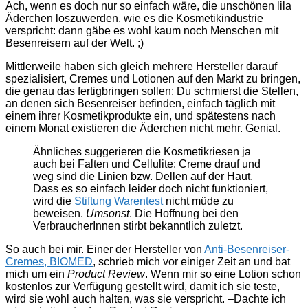
Ach, wenn es doch nur so einfach wäre, die unschönen lila
Äderchen loszuwerden, wie es die Kosmetikindustrie
verspricht: dann gäbe es wohl kaum noch Menschen mit
Besenreisern auf der Welt. ;)
Mittlerweile haben sich gleich mehrere Hersteller darauf
spezialisiert, Cremes und Lotionen auf den Markt zu bringen,
die genau das fertigbringen sollen: Du schmierst die Stellen,
an denen sich Besenreiser befinden, einfach täglich mit
einem ihrer Kosmetikprodukte ein, und spätestens nach
einem Monat existieren die Äderchen nicht mehr. Genial.
Ähnliches suggerieren die Kosmetikriesen ja
auch bei Falten und Cellulite: Creme drauf und
weg sind die Linien bzw. Dellen auf der Haut.
Dass es so einfach leider doch nicht funktioniert,
wird die
Stiftung Warentest
nicht müde zu
beweisen.
Umsonst
. Die Hoffnung bei den
VerbraucherInnen stirbt bekanntlich zuletzt.
So auch bei mir. Einer der Hersteller von
Anti-Besenreiser-
Cremes, BIOMED
, schrieb mich vor einiger Zeit an und bat
mich um ein
Product Review
. Wenn mir so eine Lotion schon
kostenlos zur Verfügung gestellt wird, damit ich sie teste,
wird sie wohl auch halten, was sie verspricht. –Dachte ich