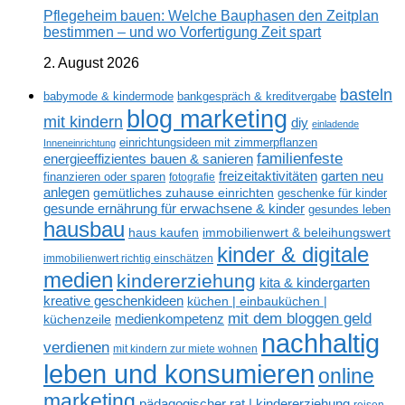
Pflegeheim bauen: Welche Bauphasen den Zeitplan
bestimmen – und wo Vorfertigung Zeit spart
2. August 2026
basteln
babymode & kindermode
bankgespräch & kreditvergabe
blog marketing
mit kindern
diy
einladende
einrichtungsideen mit zimmerpflanzen
Inneneinrichtung
familienfeste
energieeffizientes bauen & sanieren
freizeitaktivitäten
garten neu
finanzieren oder sparen
fotografie
anlegen
gemütliches zuhause einrichten
geschenke für kinder
gesunde ernährung für erwachsene & kinder
gesundes leben
hausbau
haus kaufen
immobilienwert & beleihungswert
kinder & digitale
immobilienwert richtig einschätzen
medien
kindererziehung
kita & kindergarten
kreative geschenkideen
küchen | einbauküchen |
mit dem bloggen geld
medienkompetenz
küchenzeile
nachhaltig
verdienen
mit kindern zur miete wohnen
leben und konsumieren
online
marketing
pädagogischer rat | kindererziehung
reisen