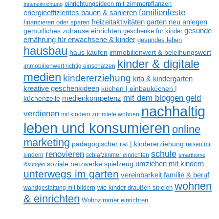
einrichtungsideen mit zimmerpflanzen
Inneneinrichtung
familienfeste
energieeffizientes bauen & sanieren
freizeitaktivitäten
garten neu anlegen
finanzieren oder sparen
gesunde
gemütliches zuhause einrichten
geschenke für kinder
ernährung für erwachsene & kinder
gesundes leben
hausbau
haus kaufen
immobilienwert & beleihungswert
kinder & digitale
immobilienwert richtig einschätzen
medien
kindererziehung
kita & kindergarten
kreative geschenkideen
küchen | einbauküchen |
mit dem bloggen geld
medienkompetenz
küchenzeile
nachhaltig
verdienen
mit kindern zur miete wohnen
leben und konsumieren
online
marketing
pädagogischer rat | kindererziehung
reisen mit
renovieren
schule
kindern
schlafzimmer einrichten
smarthome
umziehen mit kindern
soziale netzwerke
spielzeug
lösungen
unterwegs im garten
vereinbarkeit familie & beruf
wohnen
wandgestaltung mit bildern
wie kinder draußen spielen
& einrichten
Wohnzimmer einrichten