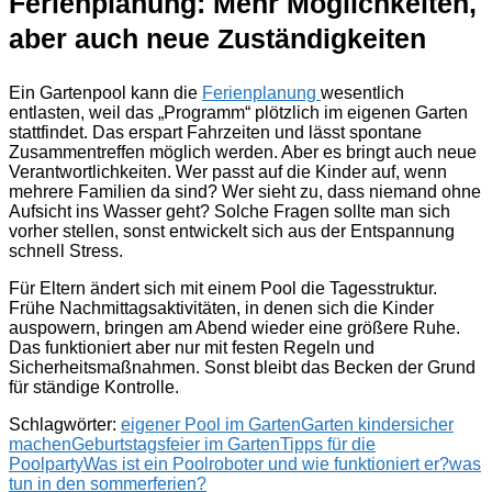
Ferienplanung: Mehr Möglichkeiten,
aber auch neue Zuständigkeiten
Ein Gartenpool kann die
Ferienplanung
wesentlich
entlasten, weil das „Programm“ plötzlich im eigenen Garten
stattfindet. Das erspart Fahrzeiten und lässt spontane
Zusammentreffen möglich werden. Aber es bringt auch neue
Verantwortlichkeiten. Wer passt auf die Kinder auf, wenn
mehrere Familien da sind? Wer sieht zu, dass niemand ohne
Aufsicht ins Wasser geht? Solche Fragen sollte man sich
vorher stellen, sonst entwickelt sich aus der Entspannung
schnell Stress.
Für Eltern ändert sich mit einem Pool die Tagesstruktur.
Frühe Nachmittagsaktivitäten, in denen sich die Kinder
auspowern, bringen am Abend wieder eine größere Ruhe.
Das funktioniert aber nur mit festen Regeln und
Sicherheitsmaßnahmen. Sonst bleibt das Becken der Grund
für ständige Kontrolle.
Schlagwörter:
eigener Pool im Garten
Garten kindersicher
machen
Geburtstagsfeier im Garten
Tipps für die
Poolparty
Was ist ein Poolroboter und wie funktioniert er?
was
tun in den sommerferien?