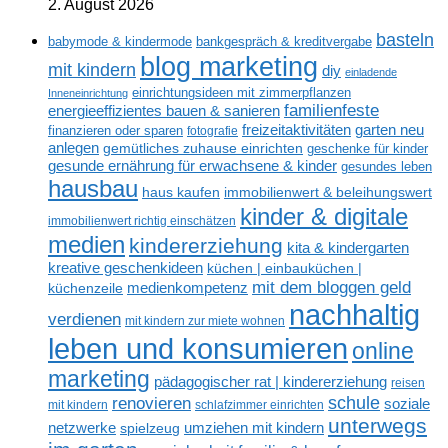
2. August 2026
basteln
babymode & kindermode
bankgespräch & kreditvergabe
blog marketing
mit kindern
diy
einladende
einrichtungsideen mit zimmerpflanzen
Inneneinrichtung
familienfeste
energieeffizientes bauen & sanieren
freizeitaktivitäten
garten neu
finanzieren oder sparen
fotografie
anlegen
gemütliches zuhause einrichten
geschenke für kinder
gesunde ernährung für erwachsene & kinder
gesundes leben
hausbau
haus kaufen
immobilienwert & beleihungswert
kinder & digitale
immobilienwert richtig einschätzen
medien
kindererziehung
kita & kindergarten
kreative geschenkideen
küchen | einbauküchen |
mit dem bloggen geld
medienkompetenz
küchenzeile
nachhaltig
verdienen
mit kindern zur miete wohnen
leben und konsumieren
online
marketing
pädagogischer rat | kindererziehung
reisen
renovieren
schule
soziale
mit kindern
schlafzimmer einrichten
unterwegs
netzwerke
umziehen mit kindern
spielzeug