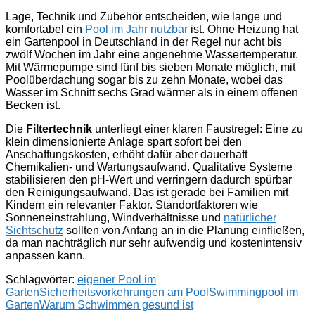
Lage, Technik und Zubehör entscheiden, wie lange und
komfortabel ein
Pool im Jahr nutzbar
ist. Ohne Heizung hat
ein Gartenpool in Deutschland in der Regel nur acht bis
zwölf Wochen im Jahr eine angenehme Wassertemperatur.
Mit Wärmepumpe sind fünf bis sieben Monate möglich, mit
Poolüberdachung sogar bis zu zehn Monate, wobei das
Wasser im Schnitt sechs Grad wärmer als in einem offenen
Becken ist.
Die
Filtertechnik
unterliegt einer klaren Faustregel: Eine zu
klein dimensionierte Anlage spart sofort bei den
Anschaffungskosten, erhöht dafür aber dauerhaft
Chemikalien- und Wartungsaufwand. Qualitative Systeme
stabilisieren den pH-Wert und verringern dadurch spürbar
den Reinigungsaufwand. Das ist gerade bei Familien mit
Kindern ein relevanter Faktor. Standortfaktoren wie
Sonneneinstrahlung, Windverhältnisse und
natürlicher
Sichtschutz
sollten von Anfang an in die Planung einfließen,
da man nachträglich nur sehr aufwendig und kostenintensiv
anpassen kann.
Schlagwörter:
eigener Pool im
Garten
Sicherheitsvorkehrungen am Pool
Swimmingpool im
Garten
Warum Schwimmen gesund ist