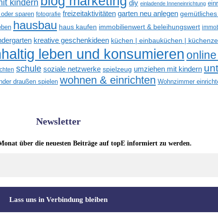
blog marketing
it kindern
diy
ein
einladende Inneneinrichtung
freizeitaktivitäten
garten neu anlegen
gemütliches
 oder sparen
fotografie
hausbau
haus kaufen
immobilienwert & beleihungswert
eben
immob
kreative geschenkideen
indergarten
küchen | einbauküchen | küchenze
haltig leben und konsumieren
online
un
schule
soziale netzwerke
umziehen mit kindern
spielzeug
ichten
wohnen & einrichten
inder draußen spielen
Wohnzimmer einricht
Newsletter
Monat über die neuesten Beiträge auf topE informiert zu werden.