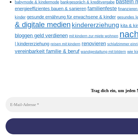
basteln m
babymode & kindermode
bankgespräch & kreditvergabe
familienfeste
energieeffizientes bauen & sanieren
finanzieren
gesunde ernährung für erwachsene & kinder
kinder
gesundes l
& digitale medien
kindererziehung
kita & k
nach
bloggen geld verdienen
mit kindern zur miete wohnen
renovieren
| kindererziehung
reisen mit kindern
schlafzimmer einr
vereinbarkeit familie & beruf
wandgestaltung mit bildern
wie k
Trag dich ein, um jeden 