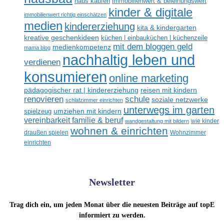
haus kaufen
immobilienwert & beleihungswert
kinder & digitale
immobilienwert richtig einschätzen
medien
kindererziehung
kita & kindergarten
kreative geschenkideen
küchen | einbauküchen | küchenzeile
mit dem bloggen geld
medienkompetenz
mama blog
nachhaltig leben und
verdienen
konsumieren
online marketing
reisen mit kindern
pädagogischer rat | kindererziehung
renovieren
schule
soziale netzwerke
schlafzimmer einrichten
unterwegs im garten
umziehen mit kindern
spielzeug
vereinbarkeit familie & beruf
wandgestaltung mit bildern
wie kinder
wohnen & einrichten
draußen spielen
Wohnzimmer
einrichten
Newsletter
Trag dich ein, um jeden Monat über die neuesten Beiträge auf topE
informiert zu werden.