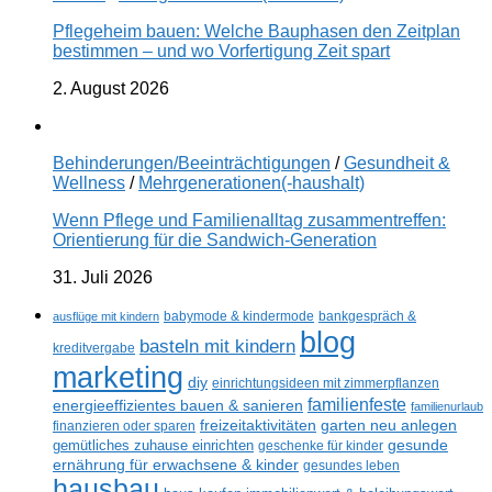
Pflegeheim bauen: Welche Bauphasen den Zeitplan
bestimmen – und wo Vorfertigung Zeit spart
2. August 2026
Behinderungen/Beeinträchtigungen
/
Gesundheit &
Wellness
/
Mehrgenerationen(-haushalt)
Wenn Pflege und Familienalltag zusammentreffen:
Orientierung für die Sandwich-Generation
31. Juli 2026
ausflüge mit kindern
babymode & kindermode
bankgespräch &
blog
basteln mit kindern
kreditvergabe
marketing
diy
einrichtungsideen mit zimmerpflanzen
familienfeste
energieeffizientes bauen & sanieren
familienurlaub
freizeitaktivitäten
garten neu anlegen
finanzieren oder sparen
gesunde
gemütliches zuhause einrichten
geschenke für kinder
ernährung für erwachsene & kinder
gesundes leben
hausbau