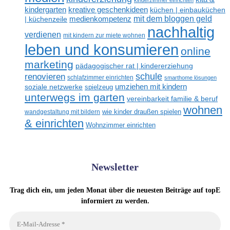
kinderzimmer einrichten
kreative geschenkideen
kindergarten
küchen | einbauküchen
mit dem bloggen geld
medienkompetenz
| küchenzeile
nachhaltig
verdienen
mit kindern zur miete wohnen
leben und konsumieren
online
marketing
pädagogischer rat | kindererziehung
renovieren
schule
schlafzimmer einrichten
smarthome lösungen
umziehen mit kindern
soziale netzwerke
spielzeug
unterwegs im garten
vereinbarkeit familie & beruf
wohnen
wandgestaltung mit bildern
wie kinder draußen spielen
& einrichten
Wohnzimmer einrichten
Newsletter
Trag dich ein, um jeden Monat über die neuesten Beiträge auf topE
informiert zu werden.