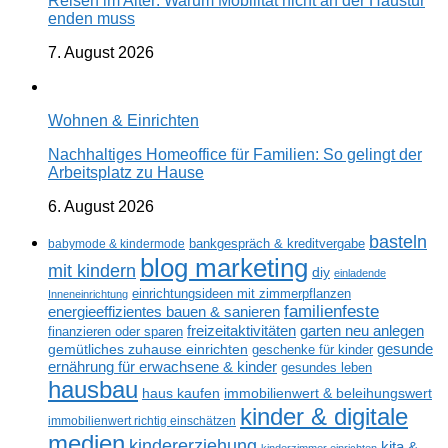
Reisen im Alter: Warum Mobilität nicht an der Haustür
enden muss
7. August 2026
Wohnen & Einrichten
Nachhaltiges Homeoffice für Familien: So gelingt der
Arbeitsplatz zu Hause
6. August 2026
basteln
babymode & kindermode
bankgespräch & kreditvergabe
blog marketing
mit kindern
diy
einladende
einrichtungsideen mit zimmerpflanzen
Inneneinrichtung
familienfeste
energieeffizientes bauen & sanieren
freizeitaktivitäten
garten neu anlegen
finanzieren oder sparen
gesunde
gemütliches zuhause einrichten
geschenke für kinder
ernährung für erwachsene & kinder
gesundes leben
hausbau
haus kaufen
immobilienwert & beleihungswert
kinder & digitale
immobilienwert richtig einschätzen
medien
kindererziehung
kita &