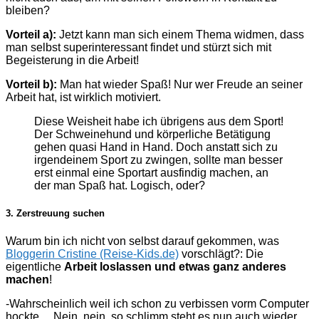
bleiben?
Vorteil a):
Jetzt kann man sich einem Thema widmen, dass
man selbst superinteressant findet und stürzt sich mit
Begeisterung in die Arbeit!
Vorteil b):
Man hat wieder Spaß! Nur wer Freude an seiner
Arbeit hat, ist wirklich motiviert.
Diese Weisheit habe ich übrigens aus dem Sport!
Der Schweinehund und körperliche Betätigung
gehen quasi Hand in Hand. Doch anstatt sich zu
irgendeinem Sport zu zwingen, sollte man besser
erst einmal eine Sportart ausfindig machen, an
der man Spaß hat. Logisch, oder?
3. Zerstreuung suchen
Warum bin ich nicht von selbst darauf gekommen, w
as
Bloggerin Cristine (Reise-Kids.de)
vorschlägt?: Die
eigentliche
Arbeit loslassen und etwas ganz anderes
machen
!
-Wahrscheinlich weil ich schon zu verbissen vorm Computer
hockte… Nein, nein, so schlimm steht es nun auch wieder