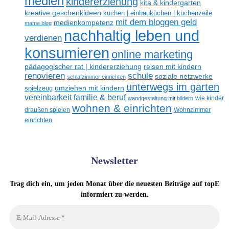
medien
kindererziehung
kita & kindergarten
kreative geschenkideen
küchen | einbauküchen | küchenzeile
mit dem bloggen geld
medienkompetenz
mama blog
nachhaltig leben und
verdienen
konsumieren
online marketing
reisen mit kindern
pädagogischer rat | kindererziehung
renovieren
schule
soziale netzwerke
schlafzimmer einrichten
unterwegs im garten
umziehen mit kindern
spielzeug
vereinbarkeit familie & beruf
wandgestaltung mit bildern
wie kinder
wohnen & einrichten
draußen spielen
Wohnzimmer
einrichten
Newsletter
Trag dich ein, um jeden Monat über die neuesten Beiträge auf topE
informiert zu werden.