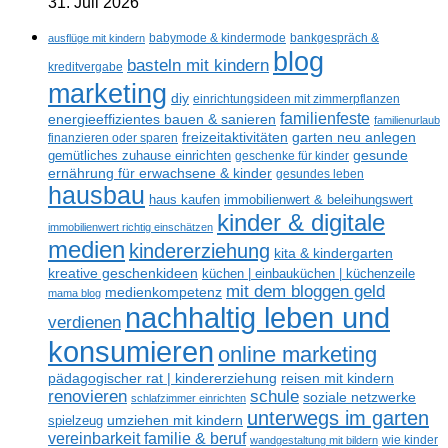
31. Juli 2026
ausflüge mit kindern
babymode & kindermode
bankgespräch &
blog
basteln mit kindern
kreditvergabe
marketing
diy
einrichtungsideen mit zimmerpflanzen
familienfeste
energieeffizientes bauen & sanieren
familienurlaub
freizeitaktivitäten
garten neu anlegen
finanzieren oder sparen
gesunde
gemütliches zuhause einrichten
geschenke für kinder
ernährung für erwachsene & kinder
gesundes leben
hausbau
haus kaufen
immobilienwert & beleihungswert
kinder & digitale
immobilienwert richtig einschätzen
medien
kindererziehung
kita & kindergarten
kreative geschenkideen
küchen | einbauküchen | küchenzeile
mit dem bloggen geld
medienkompetenz
mama blog
nachhaltig leben und
verdienen
konsumieren
online marketing
reisen mit kindern
pädagogischer rat | kindererziehung
renovieren
schule
soziale netzwerke
schlafzimmer einrichten
unterwegs im garten
umziehen mit kindern
spielzeug
vereinbarkeit familie & beruf
wandgestaltung mit bildern
wie kinder