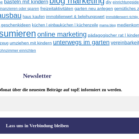
blog marketing
basteln mit kindern
diy
be
einrichtungsid
freizeitaktivitäten
garten neu anlegen
gemütliches z
finanzieren oder sparen
ausbau
haus kaufen
immobilienwert & beleihungswert
immobilienwert richtig
e geschenkideen
medienkom
küchen | einbauküchen | küchenzeile
mama blog
nsumieren
online marketing
pädagogischer rat | kinde
unterwegs im garten
vereinbarkeit
umziehen mit kindern
lzeug
hnzimmer einrichten
Newsletter
Monat über die neuesten Beiträge auf topE informiert zu werden.