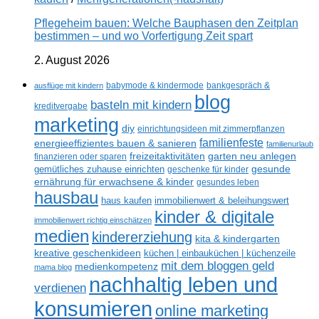
Pflegeheim bauen: Welche Bauphasen den Zeitplan
bestimmen – und wo Vorfertigung Zeit spart
2. August 2026
ausflüge mit kindern
babymode & kindermode
bankgespräch &
blog
basteln mit kindern
kreditvergabe
marketing
diy
einrichtungsideen mit zimmerpflanzen
familienfeste
energieeffizientes bauen & sanieren
familienurlaub
freizeitaktivitäten
garten neu anlegen
finanzieren oder sparen
gesunde
gemütliches zuhause einrichten
geschenke für kinder
ernährung für erwachsene & kinder
gesundes leben
hausbau
haus kaufen
immobilienwert & beleihungswert
kinder & digitale
immobilienwert richtig einschätzen
medien
kindererziehung
kita & kindergarten
kreative geschenkideen
küchen | einbauküchen | küchenzeile
mit dem bloggen geld
medienkompetenz
mama blog
nachhaltig leben und
verdienen
konsumieren
online marketing