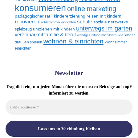
konsumieren
online marketing
reisen mit kindern
pädagogischer rat | kindererziehung
renovieren
schule
soziale netzwerke
schlafzimmer einrichten
unterwegs im garten
umziehen mit kindern
spielzeug
vereinbarkeit familie & beruf
wandgestaltung mit bildern
wie kinder
wohnen & einrichten
draußen spielen
Wohnzimmer
einrichten
Newsletter
Trag dich ein, um jeden Monat über die neuesten Beiträge auf topE
informiert zu werden.