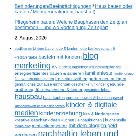
Behinderungen/Beeinträchtigungen
/
Haus bauen oder
kaufen
/
Mehrgenerationen(-haushalt)
Pflegeheim bauen: Welche Bauphasen den Zeitplan
bestimmen – und wo Vorfertigung Zeit spart
2. August 2026
ausflüge mit kindern
babymode & kindermode
bankgespräch &
blog
basteln mit kindern
kreditvergabe
marketing
diy
einrichtungsideen mit zimmerpflanzen
familienfeste
energieeffizientes bauen & sanieren
familienurlaub
freizeitaktivitäten
garten neu anlegen
finanzieren oder sparen
gesunde
gemütliches zuhause einrichten
geschenke für kinder
ernährung für erwachsene & kinder
gesundes leben
hausbau
haus kaufen
immobilienwert & beleihungswert
kinder & digitale
immobilienwert richtig einschätzen
medien
kindererziehung
kita & kindergarten
kreative geschenkideen
küchen | einbauküchen | küchenzeile
mit dem bloggen geld
medienkompetenz
mama blog
nachhaltig leben und
verdienen