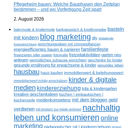
Pflegeheim bauen: Welche Bauphasen den Zeitplan
bestimmen – und wo Vorfertigung Zeit spart
2. August 2026
basteln
babymode & kindermode
bankgespräch & kreditvergabe
blog marketing
mit kindern
diy
einladende
einrichtungsideen mit zimmerpflanzen
Inneneinrichtung
familienfeste
energieeffizientes bauen & sanieren
freizeitaktivitäten
garten neu
finanzieren oder sparen
fotografie
anlegen
gemütliches zuhause einrichten
geschenke für kinder
gesunde ernährung für erwachsene & kinder
gesundes leben
hausbau
haus kaufen
immobilienwert & beleihungswert
kinder & digitale
immobilienwert richtig einschätzen
medien
kindererziehung
kita & kindergarten
kreative geschenkideen
küchen | einbauküchen |
mit dem bloggen geld
medienkompetenz
küchenzeile
nachhaltig
verdienen
mit kindern zur miete wohnen
leben und konsumieren
online
marketing
pädagogischer rat | kindererziehung
reisen