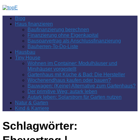
Zum
Inhalt
Blog
springen
Haus finanzieren
Baufinanzierung berechnen
Finanzierung ohne Eigenkapital
Bausparvertrag als Anschlussfinanzierung
Bauherren-To-Do-Liste
Hausbau
Tiny House
Wohnen im Container: Modulhäuser und
Minihäuser vorgestellt
Gartenhaus mit Küche & Bad: Die Hersteller
Wochenendhaus kaufen oder bauen?
Bauwagen: (Keine) Alternative zum Gartenhaus?
Der primitive Weg: autark leben
Autark leben: Solarstrom für Garten nutzen
Natur & Garten
Kind & Karriere
Schlagwörter: